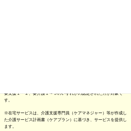
愛をもってお答えします。
利用者様の特養体験、介護者のお休み・・・
様々な事情に合わせてご利用下さい。
＊
サービス内容
＊
在宅において介護が困難な場合、介護者負担を軽減するために一定
期間特別養護老人ホームを利用していただくことができます。
利用可能な日数は介護度等によって異なります。
要支援１・２、要介護１～５のいずれかの認定された方が対象で
す。
※在宅サービスは、介護支援専門員（ケアマネジャー）等が作成し
た介護サービス計画書（ケアプラン）に基づき、サービスを提供し
ます。