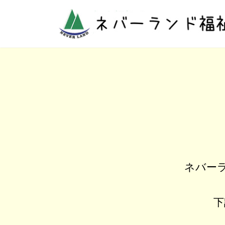
コ
ナ
ン
ビ
テ
ゲ
ン
ー
ツ
シ
へ
ョ
ス
ン
キ
に
ッ
移
プ
動
ネバー
下