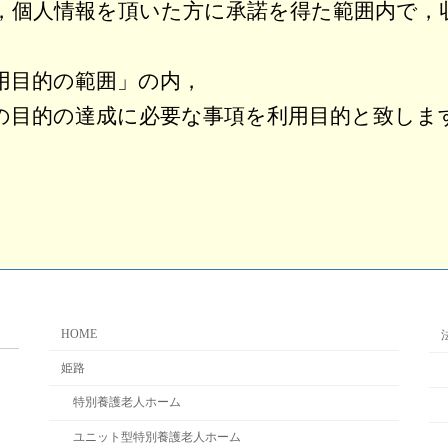
，個人情報を頂いた方に承諾を得た範囲内で，
用目的の範囲」の内，
の目的の達成に必要な事項を利用目的と致しま
スの提供
たはご依頼者等への対応
部での管理運営業務
HOME
知らせし，ご同意を頂いた目的
姫路
特別養護老人ホーム
ユニット型特別養護老人ホーム