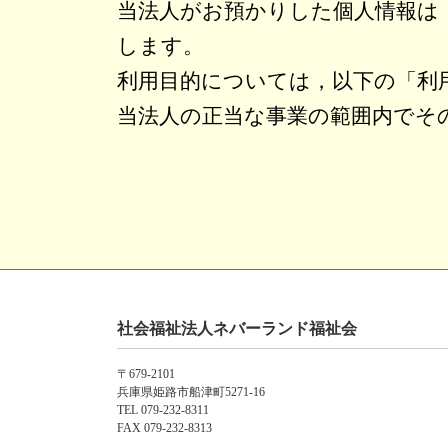
当法人がお預かりした個人情報は
します。
利用目的については，以下の「利
当法人の正当な事業の範囲内でそ
〇利用目的の範囲について
・ご利用者様への介護福祉サービ
・ご利用者様からの問い合わせま
・ご利用者様等に関する当法人内
・介護保険事務等の報酬請求事務
社会福祉法人ネバーランド福祉会
・その他，ご利用者様に事前にお
〒679-2101
兵庫県姫路市船津町5271-16
TEL 079-232-8311
〇上記目的以外の利用について
FAX 079-232-8313